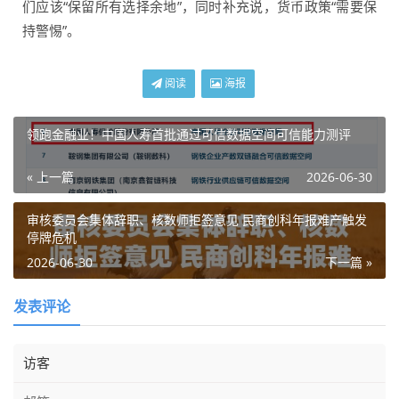
们应该“保留所有选择余地”，同时补充说，货币政策“需要保
持警惕”。
阅读
海报
领跑金融业！中国人寿首批通过可信数据空间可信能力测评
« 上一篇
2026-06-30
审核委员会集体辞职、核数师拒签意见 民商创科年报难产触发
停牌危机
2026-06-30
下一篇 »
发表评论