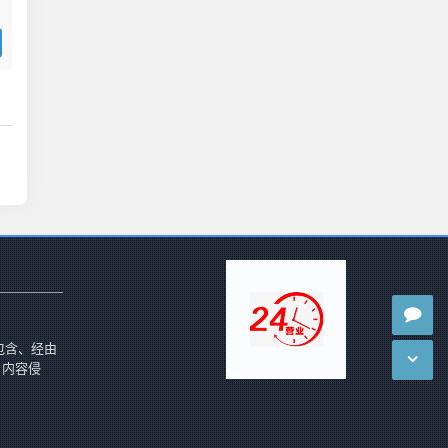
包含、经由
 内容侵