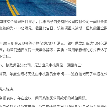
经审核综合管理账目显示，民惠电子商务有限公司应付公司一间非全
款约为2.03亿港元。截至公告日，该款项虽未逾期，但其能否全
月30日现金及现金等价物仅约737万港元、银行借款却高达1.04亿
围。独董们选择在同一天集体辞职，实质上是用最极端的方式表达
不信任。
。核数师告知公司，无法出具审核意见，原因有三：
辞职，年度业绩将无法由审核委员会审阅——这直接堵死了年报在
尚未解决。
财务报表内，存在应收一间同系附属公司款项的减值问题。
前刊发成为不可能。公司预计将于2026年8月31日前公布年度