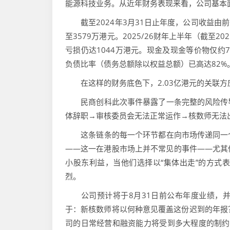
能源科技业务。从近年财务表现来看，公司基本
截至2024年3月31日止年度，公司收益由前一
至3579万港元。2025/26财年上半年（截至
亏损仍达1044万港元。现金及现金等价物仅约74
负债比率（债务总额除以权益总额）已高达82%
在这样的财务底色下，2.03亿港元的关联方
民商创科此次事件暴露了一条完整的风险传导
体辞职→审核委员会无法正常运作→核数师无法
这条链条的每一个环节都在向市场传递同一个
——这一在港股市场上并不常见的事件——尤其
小股东利益，当他们选择以“集体出走”的方式
烈。
公司预计将于8月31日前公布年度业绩，并
于：新核数师将以何种意见覆盖这份迟到的年报？
司的日常经营和融资能力将受到多大程度的制约？