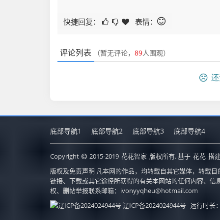
快捷回复：
表情：
评论列表
（暂无评论，
89
人围观）
还
底部导航1
底部导航2
底部导航3
底部导航4
Copyright
2015-2019
花花智家
版权所有. 基于
花花
搭建
版权及免责声明 凡本网的作品，均转载自其它媒体，转载目
链接、下载或其它途径所获得的有关本网站的任何内容、信
权、删帖举报联系邮箱：ivonyyqheu@hotmail.com
辽ICP备2024024944号
运行时长：1