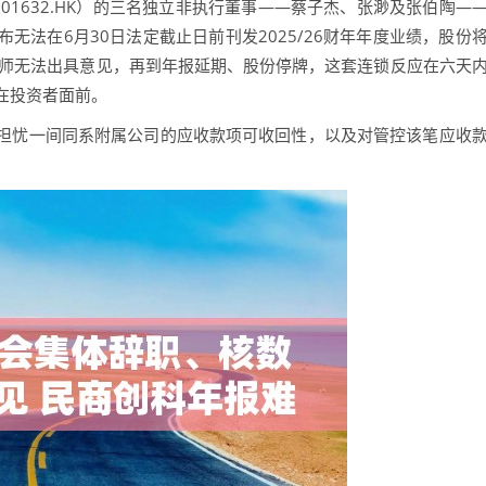
01632.HK）的三名独立非执行董事——蔡子杰、张渺及张伯陶—
无法在6月30日法定截止日前刊发2025/26财年年度业绩，股份
数师无法出具意见，再到年报延期、股份停牌，这套连锁反应在六天
在投资者面前。
忧一间同系附属公司的应收款项可收回性，以及对管控该笔应收