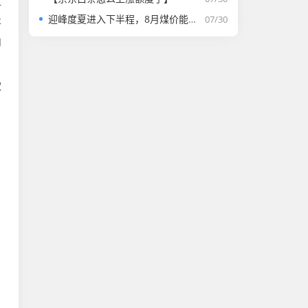
—
迎峰度夏进入下半程，8月煤价能否走强？
07/30
将
内
款