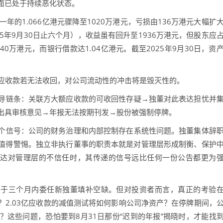
面已处于持续恶化状态。
年的1.066亿港元骤降至1020万港元，亏损由136万港元大幅扩
2025年9月30日止六个月），收益虽有回升至1936万港元，但股东应
0万港元，而银行借款达1.04亿港元。截至2025年9月30日，资
。
应收款若无法收回，对公司流动性的冲击将是毁灭性的。
链条：关联方大额应收款的可收回性存疑→独董对此表达担忧并
出具审核意见→年报无法按期刊发→股份被强制停牌。
信号：公司的财务治理和内部控制存在系统性问题。独董集体辞
值得警惕。独立非执行董事的职责本就是对管理层形成制衡、保护
表达对管理层的不信任时，其传递的信号远比任何一份公告都更为
于三个月内委任新独董填补空缺。但对投资者而言，真正的考验
2.03亿应收款的减值测试将如何影响公司净资产？在停牌期间，
这些问题，恐怕要到8月31日那份“迟到的年报”揭晓时，才能找