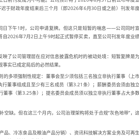
不迟于财政年度结束后三个月（即2026年6月30日或之前）刊发年
同日下午1时，公司申请复牌。但这只是短暂的喘息——公司同时
将自2026年7月2日上午9时起正式暂停买卖，直至公司刊发年度业
反映了公司管理层在应对信息披露危机时的被动处境：短暂复牌是
规事实已成定局后的必然结果。
的多项强制性规定：董事会至少须包括三名独立非执行董事（上
非执行董事组成且至少有三名成员（第3.21条）；薪酬委员会须由独
董事（第3.25条）；提名委员会成员须以独立非执行董事占大多
空缺。但在这三个月内，公司治理架构将处于合规“灰色地带”，
产品、冷冻食品及粮油产品分销）、资讯科技解决方案业务及可再