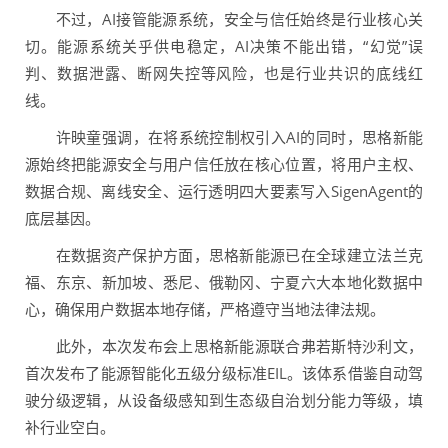
不过，AI接管能源系统，安全与信任始终是行业核心关
切。能源系统关乎供电稳定，AI决策不能出错，“幻觉”误
判、数据泄露、断网失控等风险，也是行业共识的底线红
线。
许映童强调，在将系统控制权引入AI的同时，思格新能
源始终把能源安全与用户信任放在核心位置，将用户主权、
数据合规、离线安全、运行透明四大要素写入SigenAgent的
底层基因。
在数据资产保护方面，思格新能源已在全球建立法兰克
福、东京、新加坡、悉尼、俄勒冈、宁夏六大本地化数据中
心，确保用户数据本地存储，严格遵守当地法律法规。
此外，本次发布会上思格新能源联合弗若斯特沙利文，
首次发布了能源智能化五级分级标准EIL。该体系借鉴自动驾
驶分级逻辑，从设备级感知到生态级自治划分能力等级，填
补行业空白。