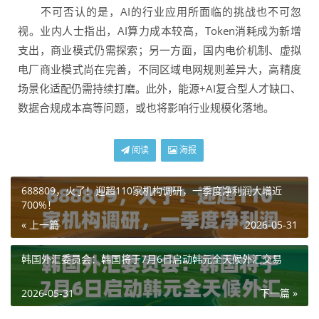
不可否认的是，AI的行业应用所面临的挑战也不可忽
视。业内人士指出，AI算力成本较高，Token消耗成为新增
支出，商业模式仍需探索；另一方面，国内电价机制、虚拟
电厂商业模式尚在完善，不同区域电网规则差异大，高精度
场景化适配仍需持续打磨。此外，能源+AI复合型人才缺口、
数据合规成本高等问题，或也将影响行业规模化落地。
阅读
海报
688809，火了！迎超110家机构调研，一季度净利润大增近
700%！
« 上一篇
2026-05-31
韩国外汇委员会：韩国将于7月6日启动韩元全天候外汇交易
2026-05-31
下一篇 »