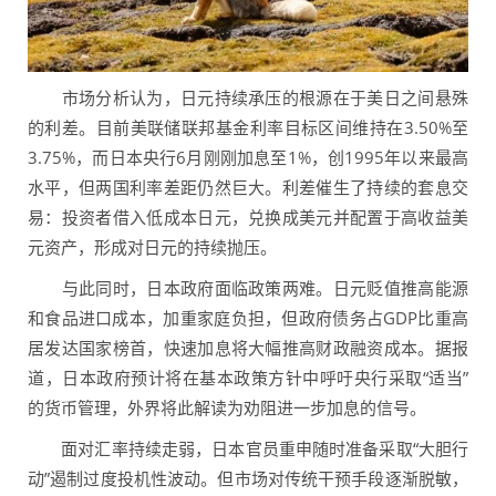
市场分析认为，日元持续承压的根源在于美日之间悬殊
的利差。目前美联储联邦基金利率目标区间维持在3.50%至
3.75%，而日本央行6月刚刚加息至1%，创1995年以来最高
水平，但两国利率差距仍然巨大。利差催生了持续的套息交
易：投资者借入低成本日元，兑换成美元并配置于高收益美
元资产，形成对日元的持续抛压。
与此同时，日本政府面临政策两难。日元贬值推高能源
和食品进口成本，加重家庭负担，但政府债务占GDP比重高
居发达国家榜首，快速加息将大幅推高财政融资成本。据报
道，日本政府预计将在基本政策方针中呼吁央行采取“适当”
的货币管理，外界将此解读为劝阻进一步加息的信号。
面对汇率持续走弱，日本官员重申随时准备采取“大胆行
动”遏制过度投机性波动。但市场对传统干预手段逐渐脱敏，