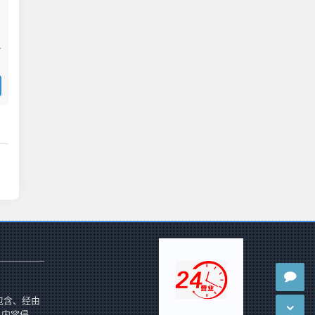
包含、经由
 内容侵