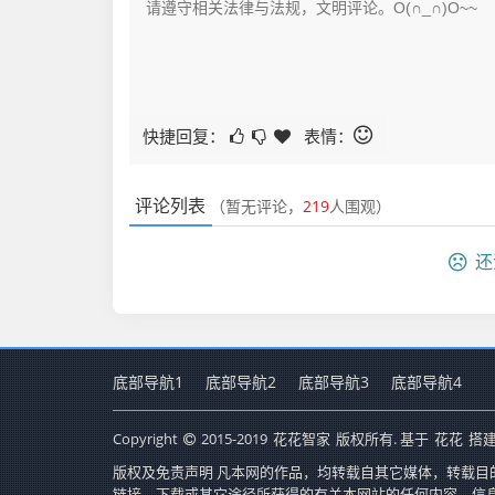
快捷回复：
表情：
评论列表
（暂无评论，
219
人围观）
还
底部导航1
底部导航2
底部导航3
底部导航4
Copyright
2015-2019
花花智家
版权所有. 基于
花花
搭建
版权及免责声明 凡本网的作品，均转载自其它媒体，转载目
链接、下载或其它途径所获得的有关本网站的任何内容、信