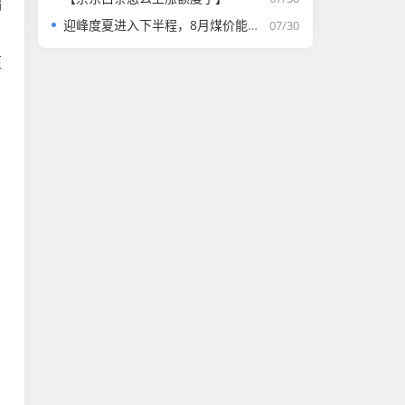
偏
迎峰度夏进入下半程，8月煤价能否走强？
07/30
更
，