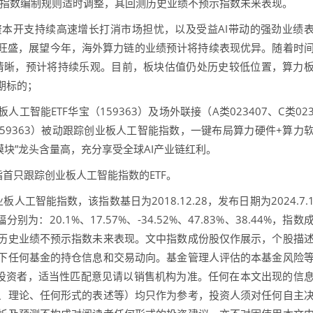
成根据该指数编制规则适时调整，其回测历史业绩不预示指数未来表现。
本开支持续高速增长打消市场担忧，以及受益AI带动的强劲业绩
持旺盛，展望今年，海外算力链的业绩预计将持续表现优异。随着时
始清晰，预计将持续乐观。目前，板块估值仍处历史较低位置，算力
期标的；
工智能ETF华宝（159363）及场外联接（A类023407、C类02
159363）被动跟踪创业板人工智能指数，一键布局算力硬件+算力
光模块”龙头含量高，充分享受全球AI产业链红利。
指首只跟踪创业板人工智能指数的ETF。
工智能指数，该指数基日为2018.12.28，发布日期为2024.7.
为：20.1%、17.57%、-34.52%、47.83%、38.44%，指数
历史业绩不预示指数未来表现。文中指数成份股仅作展示，个股描
下任何基金的持仓信息和交易动向。基金管理人评估的本基金风险
的投资者，适当性匹配意见请以销售机构为准。任何在本文出现的信
、理论、任何形式的表述等）均只作为参考，投资人须对任何自主