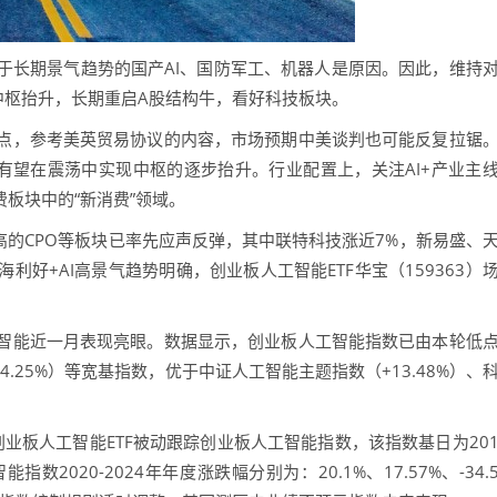
于长期景气趋势的国产AI、国防军工、机器人是原因。因此，维持
中枢抬升，长期重启A股结构牛，看好科技板块。
点，参考美英贸易协议的内容，市场预期中美谈判也可能反复拉锯
有望在震荡中实现中枢的逐步抬升。行业配置上，关注AI+产业主
费板块中的“新消费”领域。
高的CPO等板块已率先应声反弹，其中联特科技涨近7%，新易盛、
利好+AI高景气趋势明确，创业板人工智能ETF华宝（159363）
智能近一月表现亮眼。数据显示，创业板人工智能指数已由本轮低
4.25%）等宽基指数，优于中证人工智能主题指数（+13.48%）、
5.12。创业板人工智能ETF被动跟踪创业板人工智能指数，该指数基日为20
智能指数2020-2024年年度涨跌幅分别为：20.1%、17.57%、-34.