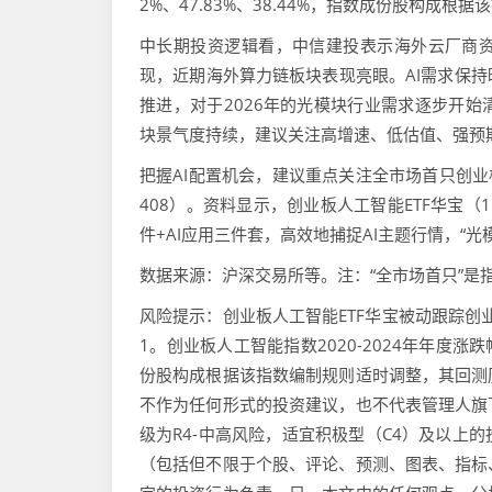
2%、47.83%、38.44%，指数成份股构
中长期投资逻辑看，中信建投表示海外云厂商资
现，近期海外算力链板块表现亮眼。AI需求保
推进，对于2026年的光模块行业需求逐步开
块景气度持续，建议关注高增速、低估值、强预
把握AI配置机会，建议重点关注全市场首只创业板人
408）。资料显示，创业板人工智能ETF华宝（
件+AI应用三件套，高效地捕捉AI主题行情，“
数据来源：沪深交易所等。注：“全市场首只”是
风险提示：创业板人工智能ETF华宝被动跟踪创业板人
1。创业板人工智能指数2020-2024年年度涨跌幅分别
份股构成根据该指数编制规则适时调整，其回测
不作为任何形式的投资建议，也不代表管理人旗
级为R4-中高风险，适宜积极型（C4）及以上
（包括但不限于个股、评论、预测、图表、指标