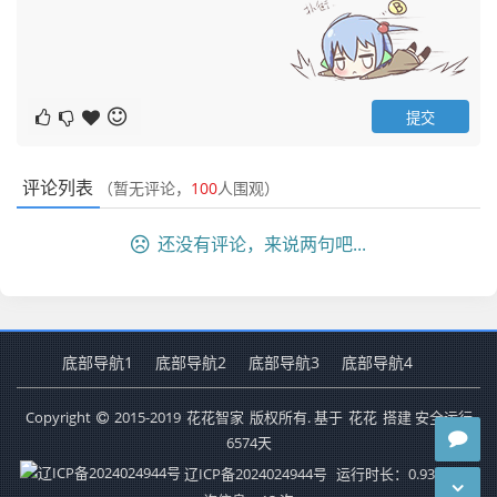
评论列表
（暂无评论，
100
人围观）
还没有评论，来说两句吧...
底部导航1
底部导航2
底部导航3
底部导航4
Copyright
2015-2019
花花智家
版权所有. 基于
花花
搭建 安全运行
6574
天
辽ICP备2024024944号
运行时长：0.937秒
查