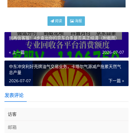
阅读
海报
别再信客服！4步查出你的京东白条是否真正结清（附截图）
« 上一篇
2026-07-07
中东冲突利好壳牌油气交易业务，卡塔尔气源减产拖累天然气
总产量
2026-07-07
下一篇 »
发表评论