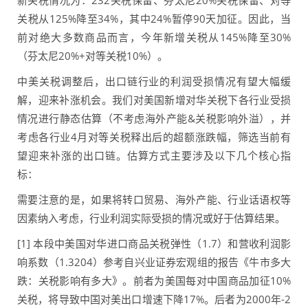
新关税情况为：232关税保留、芬太尼20%关税保留、对等
关税从125%降至34%，其中24%暂停90天加征。因此，当
前对绝大多数商品而言，今年新增关税从145%降至30%
（芬太尼20%+对等关税10%）。
中美关税调整后，出口链行业的利润受损情况有望大幅缓
解，迎来补涨机会。我们对美国新增对华关税下各行业受损
情况进行静态估算（不考虑海外产能&关税影响外溢），并
考虑各行业4月对等关税释出后的超额涨跌幅，筛选当前有
望迎来补涨的出口链。估算方式主要涉及以下几个核心指
标：
需要注意的是，如果将转口贸易、海外产能、行业话语权等
因素纳入考虑，行业利润实际受损的情况或好于估算结果。
[1] 本段中美国对华进口商品关税弹性（1.7）和营收利润影
响系数（1.3204）参考自兴业证券宏观组的报告《牛市多大
跌：关税影响有多大》。前者为美国每对中国商品加征10%
关税，将导致中国对美出口增速下降17%。后者为2000年-2