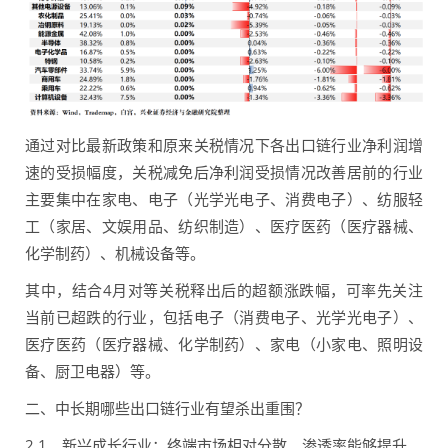
通过对比最新政策和原来关税情况下各出口链行业净利润增
速的受损幅度，关税减免后净利润受损情况改善居前的行业
主要集中在家电、电子（光学光电子、消费电子）、纺服轻
工（家居、文娱用品、纺织制造）、医疗医药（医疗器械、
化学制药）、机械设备等。
其中，结合4月对等关税释出后的超额涨跌幅，可率先关注
当前已超跌的行业，包括电子（消费电子、光学光电子）、
医疗医药（医疗器械、化学制药）、家电（小家电、照明设
备、厨卫电器）等。
二、中长期哪些出口链行业有望杀出重围？
2.1、新兴成长行业：终端市场相对分散、渗透率能够提升