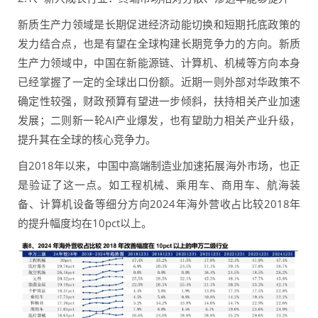
新质生产力领域是长期促进经济动能切换和短期托底政策的
发力结合点，也是有望在全球构建长期竞争力的方向。新质
生产力领域中，中国在新能源链、计算机、机械等方向本身
已经掌握了一定的全球出口份额。近期一则外部对华政策不
确定性较强，财政预算有望进一步倾斜，扶持相关产业加速
发展；二则新一轮AI产业爆发，也有望助力相关产业升级，
提升其在全球的核心竞争力。
自2018年以来，中国中高端制造业加速拓展海外市场，也正
是验证了这一点。如工程机械、乘用车、商用车、航海装
备、计算机设备等细分方向2024年海外营收占比较2018年
的提升幅度均在10pct以上。