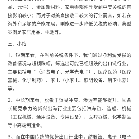
品、元件）、金属新材料、家电零部件等受到中美关税的直
接影响较小；而对于对美直接敞口较大的行业而言，如若在
海外有足够的产能布局，则能进一步降低关税的影响，典型
案例是家居用品、电池等。
三、小结
1、短期来看，在当前关税条件下，我们通过净利润受损的
改善情况与超额跌幅，筛选出可能已经超跌的出口链行业，
主要包括电子（消费电子、光学光电子）、医疗医药（医疗
器械、化学制药）、家电（小家电、照明设备、厨卫电器）
等。
2、中长期来看，脱敏于贸易冲突、渗透率能够提升、具备
长期竞争力的新兴出海行业主要包括汽车链、造船、机械
（工程机械、通用设备、专用设备）、医疗器械、化学制品
等中高端制造业。
3、而在中国传统的优势出口行业中，纺服链、电子（电子