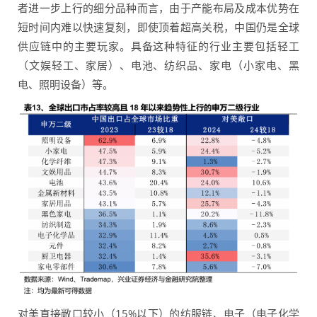
者进一步上行的细分品种而言，由于产能布局及成本优势在
短时间内难以快速复刻，即使顶着超高关税，中国仍是全球
供应链中的主要玩家。具备这种特征的行业主要包括轻工
（文娱轻工、家居）、电池、纺织品、家电（小家电、黑
电、照明设备）等。
对美直接敞口较小（15%以下）的纺服链、电子（电子化学