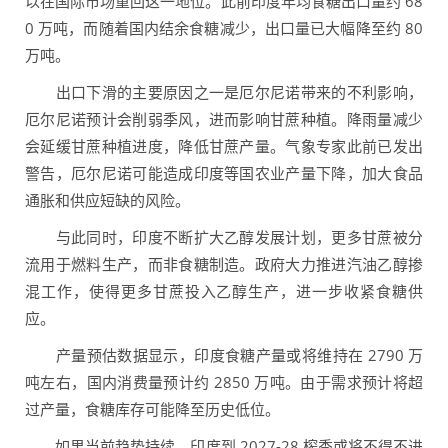
以在国际市场重回这一地位。此前印度年均食糖出口量约 68
0 万吨，而随着国内结余食糖减少，出口量已大幅降至约 80
万吨。
出口下滑的主要原因之一是厄尔尼诺带来的不利影响，
厄尔尼诺预计会削弱季风，进而影响甘蔗种植。降雨量减少
会延缓甘蔗种植进度，降低甘蔗产量。气象专家此前已发出
警告，厄尔尼诺可能造成印度等国农业产量下降，加大食品
通胀和供应短缺的风险。
与此同时，印度不断扩大乙醇发展计划，更多甘蔗被分
流用于燃料生产，而非食糖制造。政府大力推进汽油乙醇掺
混工作，使得更多甘蔗投入乙醇生产，进一步收紧食糖供
应。
产量预估数据显示，印度食糖产量或将维持在 2790 万
吨左右，国内消费量预计约 2850 万吨。由于需求预计将超
过产量，食糖库存可能降至历史低位。
如果当前趋势持续，印度到 2027-28 榨季或将不得不进