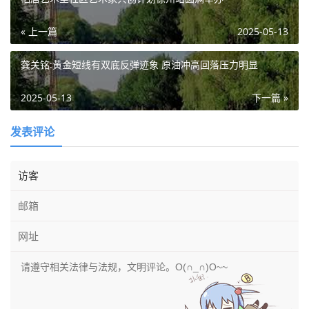
« 上一篇
2025-05-13
龚关铭:黄金短线有双底反弹迹象 原油冲高回落压力明显
2025-05-13
下一篇 »
发表评论