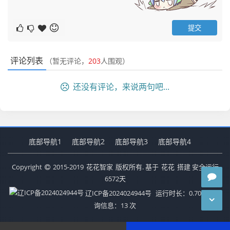
评论列表
（暂无评论，
203
人围观）
还没有评论，来说两句吧...
底部导航1
底部导航2
底部导航3
底部导航4
Copyright
2015-2019
花花智家
版权所有. 基于
花花
搭建 安全运行
6572
天
辽ICP备2024024944号
运行时长：0.707秒
查
询信息：13 次