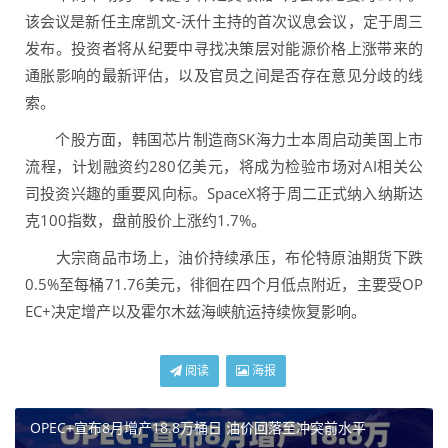
该会议是新任主席凯文-沃什主持的首次议息会议，定于周三
发布。投资者将从纪要中寻找决策层对能源价格上涨带来的
通胀影响的最新评估，以及官员之间是否存在意见分歧的线
索。
个股方面，韩国芯片制造商SK海力士本周启动美国上市
流程，计划融资约280亿美元，将成为检验市场对AI相关公
司投资兴趣的重要风向标。SpaceX将于周二正式纳入纳斯达
克100指数，盘前股价上涨约1.7%。
大宗商品市场上，油价持续承压，布伦特原油期货下跌
0.5%至每桶71.76美元，徘徊在四个月低点附近，主要受OP
EC+决定增产以及霍尔木兹海峡航运持续恢复影响。
阅读
海报
OPEC+宣布8月增产18.8万桶日 油价回落至冲突前水平