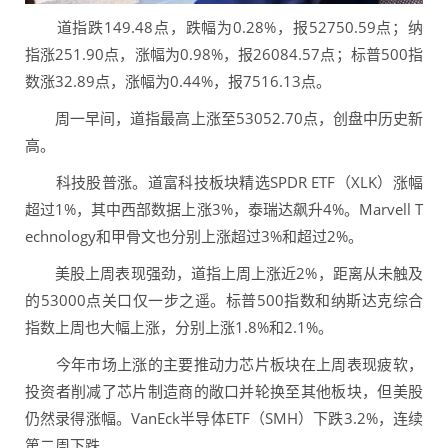
道指跌149.48点，跌幅为0.28%，报52750.59点；纳
指涨251.90点，涨幅为0.98%，报26084.57点；标普500指
数涨32.89点，涨幅为0.44%，报7516.13点。
周一早间，道指最高上涨至53052.70点，创盘中历史新
高。
科技股普涨。道富科技板块精选SPDR ETF（XLK）涨幅
超过1%，其中西部数据上涨3%，泰瑞达飙升4%。Marvell T
echnology和甲骨文也分别上涨超过3%和超过2%。
美股上周表现强劲，道指上周上涨近2%，距离从未触及
的53000点关口仅一步之遥。标普500指数和纳斯达克综合
指数上周也大幅上涨，分别上涨1.8%和2.1%。
今年市场上涨的主要推动力芯片板块在上周表现疲软，
投资者削减了芯片制造商的敞口并轮换至其他板块，但美股
仍然录得涨幅。VanEck半导体ETF（SMH）下跌3.2%，连续
第二周下跌。