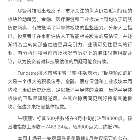
尽管科技股出现反弹，市场关注的焦点仍是近期持续的
板块轮动趋势。金融、医疗保健和工业板块上周均收于周线
历史新高，有效抵消了半导体板块的盘整压力。分析人士指
出，投资者正在重新评估人工智能相关股票的高估值，并逐
渐将资金转向那些估值更具吸引力、业绩可见性更高的行
业。有分析师将当前市场状况与历史上的泡沫时期相提并
论，认为投资者对科技股估值的质疑可能会持续。
Fundstrat技术策略主管马克-牛顿表示：“板块轮动的扩
大是一个很大的积极信号，金融、医疗保健和工业板块本周
均收于周线历史新高，足以抵消半导体的盘整。虽然半导体
板块的下跌是短期逆风，在其企稳期间更利好持有其他板
块，但这并未损害整体指数。”
牛顿预计标普500指数将在8月中旬前达到8000点。该
基准指数上周收于7483.24点，较8000点关口约低7%。
本周市场另一关键事件是美联储6月会议纪要的公布。