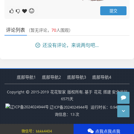
评论列表
（暂无评论，
70
人围观）
还没有评论，来说两句吧...
底部导航1
底部导航2
底部导航3
底部导航4
Copyright
2015-2019
花花智家
版权所有. 基于
花花
搭建 安全运行
6575
天
辽ICP备2024024944号
运行时长：0.942秒
查
询信息：13 次
点我点我点我
微信号：
bbkk4404