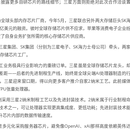
未披露更多自研芯片的路线细节；三星方面则拒绝对此次合作洽谈
作为全球头部内存芯片厂商，今年5月，三星联合另外两大存储巨头SK
额650亿美元的融资。彼时全球存储芯片供不应求，苹果等消费电子企业
c绑定了自身业务扩张所需的核心存储芯片供应商。
集团、SK集团（分别为三星电子、SK海力士母公司）牵头，两
座存储芯片工厂。
业务极具行业影响力的重磅订单。三星虽是全球存储芯片龙头，
差距——后者的先进制程生产线，始终是全球尖端AI处理器制造的
张，三星迎来窗口期，得以向更多客户推介自家2纳米工艺。此前媒
PU张量处理器。
计划采用三星2纳米制程工艺以及先进封装技术。2纳米属于行业制程
技术之一，可让处理器实现更高集成度、更低功耗；先进封装技术
升芯片内部的数据传输速度。
是多元化采购服务器芯片，避免像OpenAI、xAI那样高度依赖英伟