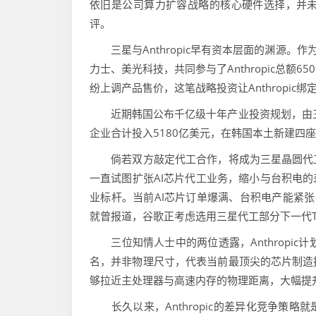
依旧是公司算力扩容战略的核心硬件选择，并
评。
三星与Anthropic早有资本层面的渊源。
力士、美光科技，共同参与了Anthropic总
纷上调产品售价，这笔战略投资让Anthropi
近期韩国公布千亿级十年产业投资规划，由三星
企业合计投入5180亿美元，在韩国本土新建四
倘若双方敲定代工合作，将成为三星晶圆代工
一直试图扩张AI芯片代工业务，缩小与台积电的
业标杆。当前AI芯片订单爆满、台积电产能紧
就曾报道，谷歌正考虑选用三星代工部分下一代T
三位知情人士中的两位透露，Anthropic
名，并非物理尺寸，代表当前最顶尖的芯片制造
够拉近主处理器与高速内存的物理距离，大幅提
长久以来，Anthropic的差异化竞争策略就