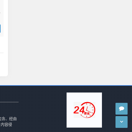
包含、经由
 内容侵