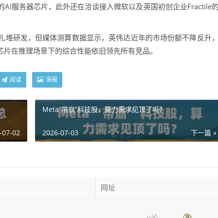
I服务器芯片，此外还在洽谈接入微软以及英国初创企业Fractile
堆研发，但媒体测算数据显示，英伟达近年的市场份额不降反升
家芯片在推理场景下的综合性能依旧领先所有竞品。
阅读
海报
Meta“带崩”科技股，算力需求见顶了吗？
-07-02
2026-07-03
下一篇 »