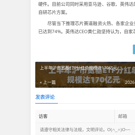
硬件。目前公司同时采用亚马逊、谷歌、英伟达的A
自研芯片方案。
尽管当下推理芯片赛道融资火热、各家企业扎
已达到74%。英伟达CEO黄仁勋坚持认为，自
上半年沪市宽基ETF分红总规模达170亿元
« 上一篇
2026
发表评论