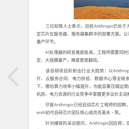
三位知情人士表示，目前Anthropic仍处
定芯片在服务器、服务器集群中的部署方案。公
量产环节。
AI处理器的研发难度极高，工程师需要同时
定、大规模量产，难度更是翻倍。
该自研项目折射出行业大趋势：以Anthrop
片、云服务合同、电力供给、数据中心等全链条
下，哪怕算力效率小幅提升，也能显著压缩运营成
机房、电力资源的行业竞争中掌握更多议价主动
尽管Anthropic已经启动芯片工程师的招
enAI初代自研芯片团队核心成员克莱夫・陈。
针对媒体的采访提问，Anthropic回应称，亚