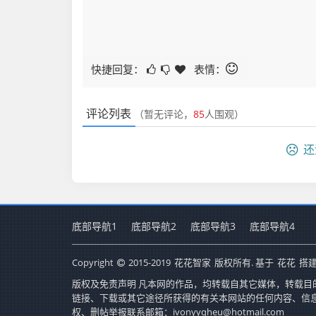
快捷回复：
表情：
评论列表
（暂无评论，
85
人围观）
还
底部导航1
底部导航2
底部导航3
底部导航4
Copyright
2015-2019
花花智家
版权所有. 基于
花花
搭建
版权及免责声明 凡本网的作品，均转载自其它媒体，转载目
链接、下载或其它途径所获得的有关本网站的任何内容、信
权、删帖举报联系邮箱：ivonyyqheu@hotmail.com