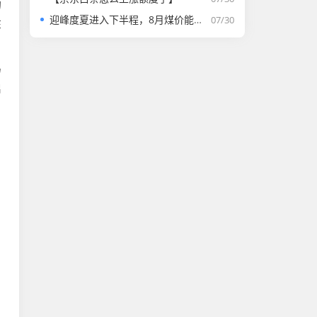
的
迎峰度夏进入下半程，8月煤价能否走强？
07/30
在
马
启