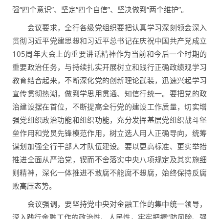
强“四个意识”、坚定“四个自信”、坚决做到“两个维护”。
会议要求，全行各级党组织要把认真学习深刻领会深入
贯彻习近平党建思想和习近平总书记在庆祝中国共产党成立
105周年大会上的重要讲话精神作为当前和今后一个时期的
重要政治任务，与持续扎实开展树立和践行正确政绩观学习
教育结合起来，不断深化党的创新理论武装，迅速兴起学习
宣传贯彻热潮，做到学思用贯通、知信行统一。要把党的政
治建设摆在首位，不断提高全行党的建设工作质量，切实增
强党组织政治功能和组织功能，充分发挥基层党组织战斗堡
垒作用和党员先锋模范作用，树立选人用人正确导向，统筹
谋划加强全行干部人才队伍建设。要以更高标准、更实举措
推进全面从严治党，锲而不舍落实中央八项规定及其实施细
则精神，深化一体推进不敢腐不能腐不想腐，始终保持反腐
败高压态势。
会议强调，要坚持党中央对金融工作的集中统一领导，
深入践行金融工作的政治性、人民性，牢牢把握“防风险、强